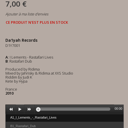
7,00 €
Ajouter à ma liste d'envies
CE PRODUIT N'EST PLUS EN STOCK
Da1yah Records
D1Y7001
A
: I Lements - Rastafari Lives
B
: Rastafari Dub
Produced by Ridima
Mixed by Jahrisky & Ridima at XXS Studio
Riddim by Judi K
Kete by Hypa
France
2010
00:00
A1_I_Lements_-_Rastafari_Lives
B1_Rastafari_Dub