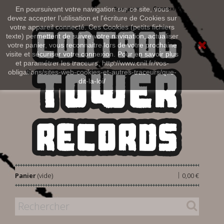
Connexion
En poursuivant votre navigation sur ce site, vous
Français
devez accepter l’utilisation et l'écriture de Cookies sur
votre appareil connecté. Ces Cookies (petits fichiers
texte) permettent de suivre votre navigation, actualiser
votre panier, vous reconnaitre lors de votre prochaine
visite et sécuriser votre connexion. Pour en savoir plus
et paramétrer les traceurs: http://www.cnil.fr/vos-
obligations/sites-web-cookies-et-autres-traceurs/que-
dit-la-loi/
|
Panier
(vide)
0,00 €