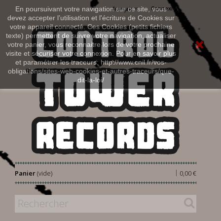
Connexion
En poursuivant votre navigation sur ce site, vous
Français
devez accepter l’utilisation et l'écriture de Cookies sur
votre appareil connecté. Ces Cookies (petits fichiers
texte) permettent de suivre votre navigation, actualiser
votre panier, vous reconnaitre lors de votre prochaine
visite et sécuriser votre connexion. Pour en savoir plus
et paramétrer les traceurs: http://www.cnil.fr/vos-
obligations/sites-web-cookies-et-autres-traceurs/que-
dit-la-loi/
|
Panier
(vide)
0,00 €