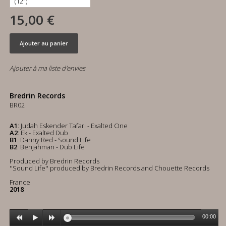
15,00 €
Ajouter au panier
Ajouter à ma liste d'envies
Bredrin Records
BR02
A1
: Judah Eskender Tafari - Exalted One
A2
: Ek - Exalted Dub
B1
: Danny Red - Sound Life
B2
: Benjahman - Dub Life
Produced by Bredrin Records
''Sound Life'' produced by Bredrin Records and Chouette Records
France
2018
00:00