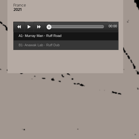
France
2021
00:00
A1- Murray Man - Ruff Road
B1- Anawak Lab - Ruff Dub