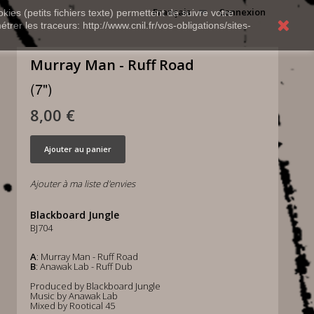
Français
Connexion
kies (petits fichiers texte) permettent de suivre votre
rer les traceurs: http://www.cnil.fr/vos-obligations/sites-
Murray Man - Ruff Road
(7")
8,00 €
Ajouter au panier
Ajouter à ma liste d'envies
Blackboard Jungle
BJ704
A
: Murray Man - Ruff Road
B
: Anawak Lab - Ruff Dub
Produced by Blackboard Jungle
Music by Anawak Lab
Mixed by Rootical 45