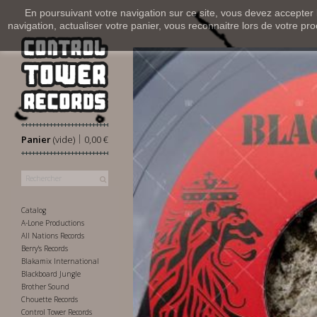
En poursuivant votre navigation sur ce site, vous devez accepter l’
navigation, actualiser votre panier, vous reconnaitre lors de votre pro
|
Panier
(vide)
0,00 €
Catalog
A-Lone Productions
All Nations Records
Berry's Records
Blakamix International
Blackboard Jungle
Brother Sound
Chouette Records
Control Tower Records