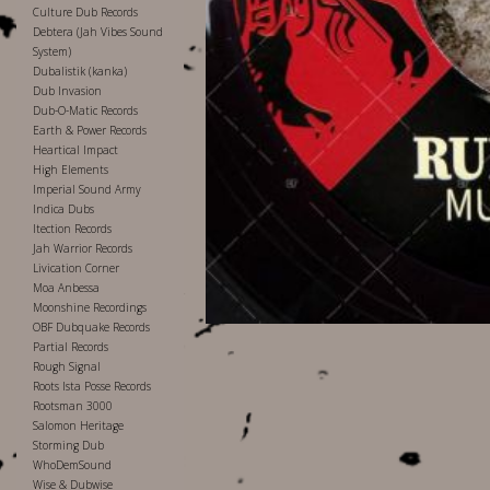
Culture Dub Records
Debtera (Jah Vibes Sound
System)
Dubalistik (kanka)
Dub Invasion
Dub-O-Matic Records
Earth & Power Records
Heartical Impact
High Elements
Imperial Sound Army
Indica Dubs
Itection Records
Jah Warrior Records
Livication Corner
Moa Anbessa
Moonshine Recordings
OBF Dubquake Records
Partial Records
Rough Signal
Roots Ista Posse Records
Rootsman 3000
Salomon Heritage
Storming Dub
WhoDemSound
Wise & Dubwise