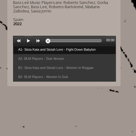
Bass Lee Music Players are: Roberto Sanchez, Gorka
Sanchez, Bass Lee, Robetro Bartolomé, Maitane
Zalbidea, Saioa Jorrin
Spain
2022
00:00
A1- Sista Kata and Sistah Lore - Fight Down Babylon
A2- BLM Players - Dub Version
B1- Sista Kata and Sistah Lore - Women In Reggae
B2- BLM Players - Women In Dub