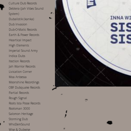
Culture Dub Records
Debtera (Jah Vibes Sound
System)
Dubalistik (kanka)
Dub Invasion
Dub-O-Matic Records
Earth & Power Records
Heartical Impact
High Elements
Imperial Sound Army
Indica Dubs
Itection Records
Jah Warrior Records
Livication Corner
Moa Anbessa
Moonshine Recordings
OBF Dubquake Records
Partial Records
Rough Signal
Roots Ista Posse Records
Rootsman 3000
Salomon Heritage
Storming Dub
WhoDemSound
Wise & Dubwise