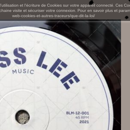
utilisation et l'écriture de Cookies sur votre appareil connecté. Ces Coo
chaine visite et sécuriser votre connexion. Pour en savoir plus et paramét
web-cookies-et-autres-traceurs/que-dit-la-loi/