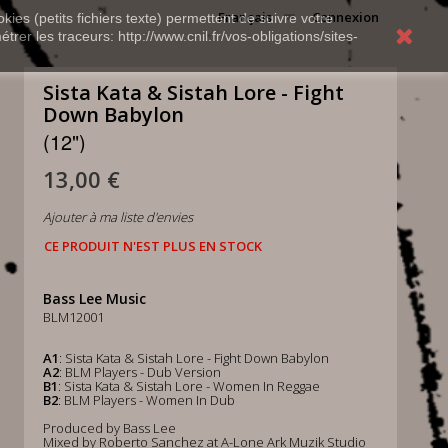
Français
Connexion
kies (petits fichiers texte) permettent de suivre votre
rer les traceurs: http://www.cnil.fr/vos-obligations/sites-
Sista Kata & Sistah Lore - Fight
Down Babylon
(12")
13,00 €
Ajouter à ma liste d'envies
CE PRODUIT N'EST PLUS EN STOCK
Bass Lee Music
BLM12001
A1
: Sista Kata & Sistah Lore - Fight Down Babylon
A2
: BLM Players - Dub Version
B1
: Sista Kata & Sistah Lore - Women In Reggae
B2
: BLM Players - Women In Dub
Produced by Bass Lee
Mixed by Roberto Sanchez at A-Lone Ark Muzik Studio