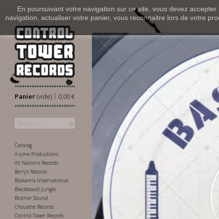
En poursuivant votre navigation sur ce site, vous devez accepter l’
navigation, actualiser votre panier, vous reconnaitre lors de votre pro
|
Panier
(vide)
0,00 €
Catalog
A-Lone Productions
All Nations Records
Berry's Records
Blakamix International
Blackboard Jungle
Brother Sound
Chouette Records
Control Tower Records