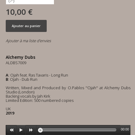
10,00 €
Ajouter au panier
Ajouter à ma liste d'envies
Alchemy Dubs
ALDBS7009
A
: Ojah feat. Ras Tavaris - Long Run
B
: Ojah - Dub Run
Written, Mixed and Produced by O.Pablos ''Ojah'' at Alchemy Dubs
Studio (London)
Backing vocals by Jah Kirk
Limited Edition: 500 numbered copies
UK
2019
00:00