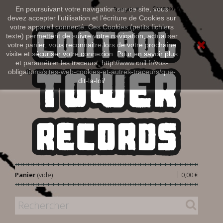
Connexion
En poursuivant votre navigation sur ce site, vous
Français
devez accepter l’utilisation et l'écriture de Cookies sur
votre appareil connecté. Ces Cookies (petits fichiers
texte) permettent de suivre votre navigation, actualiser
votre panier, vous reconnaitre lors de votre prochaine
visite et sécuriser votre connexion. Pour en savoir plus
et paramétrer les traceurs: http://www.cnil.fr/vos-
obligations/sites-web-cookies-et-autres-traceurs/que-
dit-la-loi/
|
Panier
(vide)
0,00 €