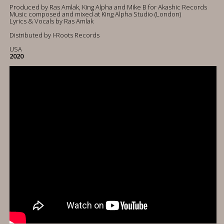
Produced by Ras Amlak, King Alpha and Mike B for Akashic Records
Music composed and mixed at King Alpha Studio (London)
Lyrics & Vocals by Ras Amlak
Distributed by I-Roots Records
USA
2020