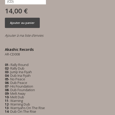
14,00 €
Ajouter au panier
Ajouter à ma liste d'envies
Akashic Records
AR-CD008
01-
Rally Round
02
- Rally Dub
03
- Jump Ina Fiyah
04
- Dub Ina Fiyah
05
- No Peace
06
- Dub Peace
07
- His Foundation
08
- Dub Foundation
09
- Melt Away
10
- Melt Dub
11
- Warning
12
- Warning Dub
13
- Warriyahs On The Rise
14
- Dub On The Rise