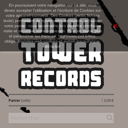
Connexion
En poursuivant votre navigation sur ce site, vous
Français
devez accepter l’utilisation et l'écriture de Cookies sur
votre appareil connecté. Ces Cookies (petits fichiers
texte) permettent de suivre votre navigation, actualiser
votre panier, vous reconnaitre lors de votre prochaine
visite et sécuriser votre connexion. Pour en savoir plus
et paramétrer les traceurs: http://www.cnil.fr/vos-
obligations/sites-web-cookies-et-autres-traceurs/que-
dit-la-loi/
|
Panier
(vide)
0,00 €