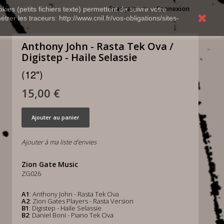
Français
Connexion
kies (petits fichiers texte) permettent de suivre votre
rer les traceurs: http://www.cnil.fr/vos-obligations/sites-
Anthony John - Rasta Tek Ova /
Digistep - Haile Selassie
(12")
15,00 €
Ajouter au panier
Ajouter à ma liste d'envies
Zion Gate Music
ZG026
A1
: Anthony John - Rasta Tek Ova
A2
: Zion Gates Players - Rasta Version
B1
: Digistep - Haile Selassie
B2
: Daniel Boni - Piano Tek Ova