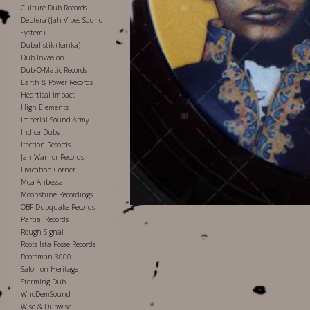
Culture Dub Records
Debtera (Jah Vibes Sound
System)
Dubalistik (kanka)
Dub Invasion
Dub-O-Matic Records
Earth & Power Records
Heartical Impact
High Elements
Imperial Sound Army
Indica Dubs
Itection Records
Jah Warrior Records
Livication Corner
Moa Anbessa
Moonshine Recordings
OBF Dubquake Records
Partial Records
Rough Signal
Roots Ista Posse Records
Rootsman 3000
Salomon Heritage
Storming Dub
WhoDemSound
Wise & Dubwise