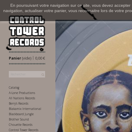
En poursuivant votre navigation sur ce site, vous devez accepter l’
navigation, actualiser votre panier, vous reconnaitre lors de votre pro
|
Panier
(vide)
0,00 €
Catalog
A-Lone Productions
All Nations Records
Berry's Records
Blakamix International
Blackboard Jungle
Brother Sound
Chouette Records
Control Tower Records