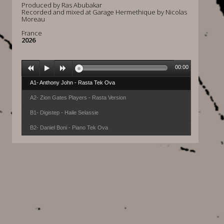
Produced by Ras Abubakar
Recorded and mixed at Garage Hermethique by Nicolas
Moreau
France
2026
00:00
A1- Anthony John - Rasta Tek Ova
A2- Zion Gates Players - Rasta Version
B1- Digistep - Haile Selassie
B2- Daniel Boni - Piano Tek Ova