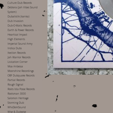
Culture Dub Records
Debtera (Jah Vibes Sound
System)
Dubalistik (kanka)
Dub Invasion
Dub-O-Matic Records
Earth & Power Records
Heartical Impact
High Elements
Imperial Sound Army
Indica Dubs
Itection Records
Jah Warrior Records
Livication Corner
Moa Anbessa
Moonshine Recordings
OBF Dubquake Records
Partial Records
Rough Signal
Roots Ista Posse Records
Rootsman 3000
Salomon Heritage
Storming Dub
WhoDemSound
Wise & Dubwise