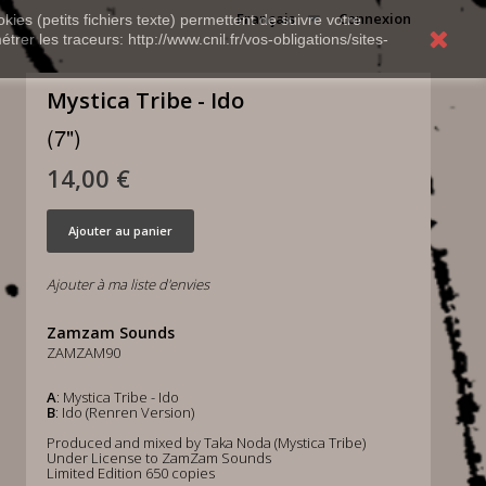
Français
Connexion
kies (petits fichiers texte) permettent de suivre votre
rer les traceurs: http://www.cnil.fr/vos-obligations/sites-
Mystica Tribe - Ido
(7")
14,00 €
Ajouter au panier
Ajouter à ma liste d'envies
Zamzam Sounds
ZAMZAM90
A
: Mystica Tribe - Ido
B
: Ido (Renren Version)
Produced and mixed by Taka Noda (Mystica Tribe)
Under License to ZamZam Sounds
Limited Edition 650 copies