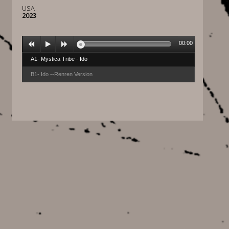
USA
2023
00:00
A1- Mystica Tribe - Ido
B1- Ido --Renren Version