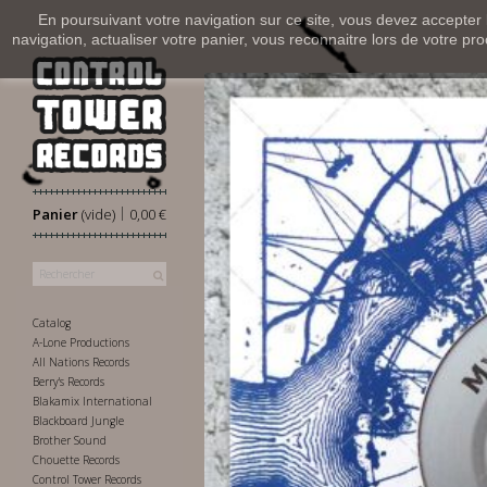
En poursuivant votre navigation sur ce site, vous devez accepter l’
navigation, actualiser votre panier, vous reconnaitre lors de votre pro
|
Panier
(vide)
0,00 €
Catalog
A-Lone Productions
All Nations Records
Berry's Records
Blakamix International
Blackboard Jungle
Brother Sound
Chouette Records
Control Tower Records