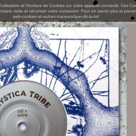
utilisation et l'écriture de Cookies sur votre appareil connecté. Ces Coo
chaine visite et sécuriser votre connexion. Pour en savoir plus et paramét
web-cookies-et-autres-traceurs/que-dit-la-loi/