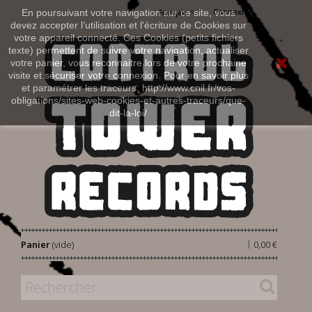
Connexion
En poursuivant votre navigation sur ce site, vous
Français
devez accepter l’utilisation et l'écriture de Cookies sur
votre appareil connecté. Ces Cookies (petits fichiers
texte) permettent de suivre votre navigation, actualiser
votre panier, vous reconnaitre lors de votre prochaine
visite et sécuriser votre connexion. Pour en savoir plus
et paramétrer les traceurs: http://www.cnil.fr/vos-
obligations/sites-web-cookies-et-autres-traceurs/que-
dit-la-loi/
|
Panier
(vide)
0,00 €