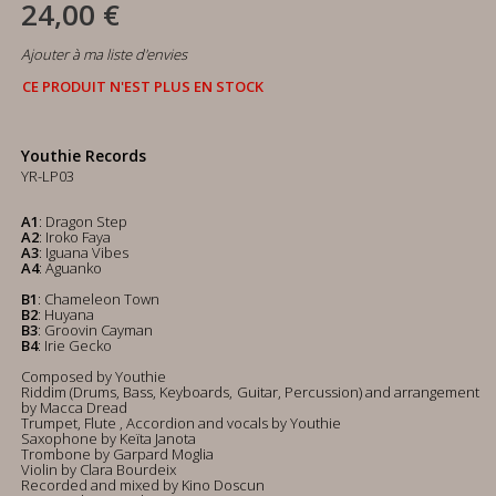
24,00 €
Ajouter à ma liste d'envies
CE PRODUIT N'EST PLUS EN STOCK
Youthie Records
YR-LP03
A1
: Dragon Step
A2
: Iroko Faya
A3
: Iguana Vibes
A4
: Aguanko
B1
: Chameleon Town
B2
: Huyana
B3
: Groovin Cayman
B4
: Irie Gecko
Composed by Youthie
Riddim (Drums, Bass, Keyboards, Guitar, Percussion) and arrangement
by Macca Dread
Trumpet, Flute , Accordion and vocals by Youthie
Saxophone by Keïta Janota
Trombone by Garpard Moglia
Violin by Clara Bourdeix
Recorded and mixed by Kino Doscun