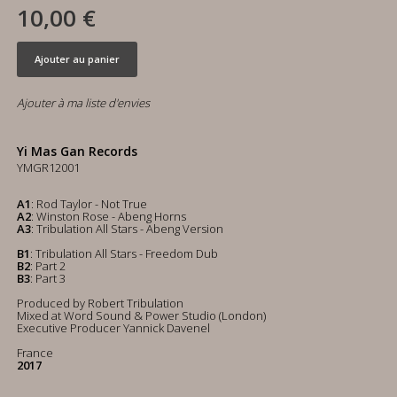
10,00 €
Ajouter au panier
Ajouter à ma liste d'envies
Yi Mas Gan Records
YMGR12001
A1
: Rod Taylor - Not True
A2
: Winston Rose - Abeng Horns
A3
: Tribulation All Stars - Abeng Version
B1
: Tribulation All Stars - Freedom Dub
B2
: Part 2
B3
: Part 3
Produced by Robert Tribulation
Mixed at Word Sound & Power Studio (London)
Executive Producer Yannick Davenel
France
2017