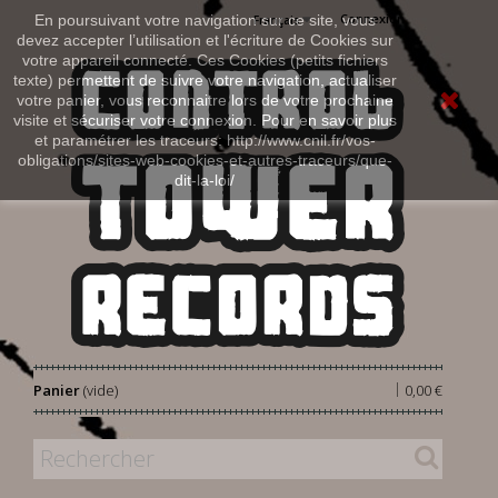
Connexion
En poursuivant votre navigation sur ce site, vous
Français
devez accepter l’utilisation et l'écriture de Cookies sur
votre appareil connecté. Ces Cookies (petits fichiers
texte) permettent de suivre votre navigation, actualiser
votre panier, vous reconnaitre lors de votre prochaine
visite et sécuriser votre connexion. Pour en savoir plus
et paramétrer les traceurs: http://www.cnil.fr/vos-
obligations/sites-web-cookies-et-autres-traceurs/que-
dit-la-loi/
|
Panier
(vide)
0,00 €