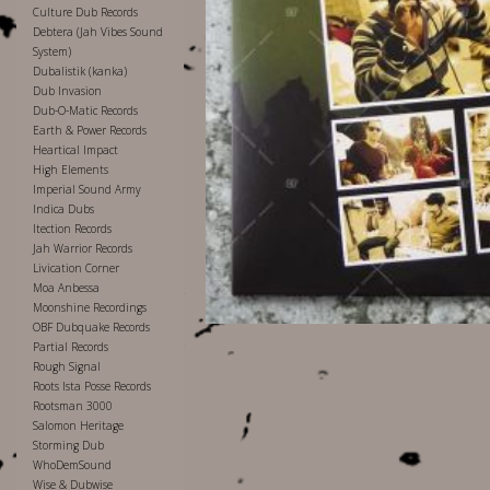
Culture Dub Records
Debtera (Jah Vibes Sound
System)
Dubalistik (kanka)
Dub Invasion
Dub-O-Matic Records
Earth & Power Records
Heartical Impact
High Elements
Imperial Sound Army
Indica Dubs
Itection Records
Jah Warrior Records
Livication Corner
Moa Anbessa
Moonshine Recordings
OBF Dubquake Records
Partial Records
Rough Signal
Roots Ista Posse Records
Rootsman 3000
Salomon Heritage
Storming Dub
WhoDemSound
Wise & Dubwise