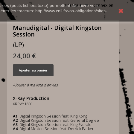
Français
Connexion
kies (petits fichiers texte) permettent de suivre votre
rer les traceurs: http://www.cnil.fr/vos-obligations/sites-
Manudigital - Digital Kingston
Session
(LP)
24,00 €
Ajouter au panier
Ajouter à ma liste d'envies
X-Ray Production
XRPVY1801
A1
: Digital Kingston Session feat. King Kong
A2
: Digital Kingston Session feat. General Degree
A3
: Digital Kingston Session feat. King Everald
A4
: Digital Mexico Session feat. Derrick Parker