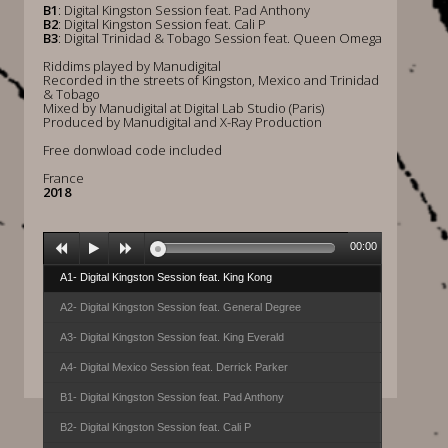
B1
: Digital Kingston Session feat. Pad Anthony
B2
: Digital Kingston Session feat. Cali P
B3
: Digital Trinidad & Tobago Session feat. Queen Omega
Riddims played by Manudigital
Recorded in the streets of Kingston, Mexico and Trinidad
& Tobago
Mixed by Manudigital at Digital Lab Studio (Paris)
Produced by Manudigital and X-Ray Production
Free donwload code included
France
2018
00:00
A1- Digital Kingston Session feat. King Kong
A2- Digital Kingston Session feat. General Degree
A3- Digital Kingston Session feat. King Everald
A4- Digital Mexico Session feat. Derrick Parker
B1- Digital Kingston Session feat. Pad Anthony
B2- Digital Kingston Session feat. Cali P