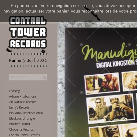
En poursuivant votre navigation sur ce site, vous devez accepter l’
navigation, actualiser votre panier, vous reconnaitre lors de votre pro
|
Panier
(vide)
0,00 €
Catalog
A-Lone Productions
All Nations Records
Berry's Records
Blakamix International
Blackboard Jungle
Brother Sound
Chouette Records
Control Tower Records