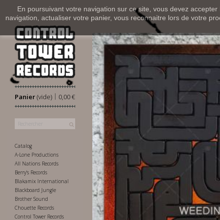
En poursuivant votre navigation sur ce site, vous devez accepter l’
navigation, actualiser votre panier, vous reconnaitre lors de votre pro
|
Panier
(vide)
0,00 €
Catalog
A-Lone Productions
All Nations Records
Berry's Records
Blakamix International
Blackboard Jungle
Brother Sound
Chouette Records
Control Tower Records