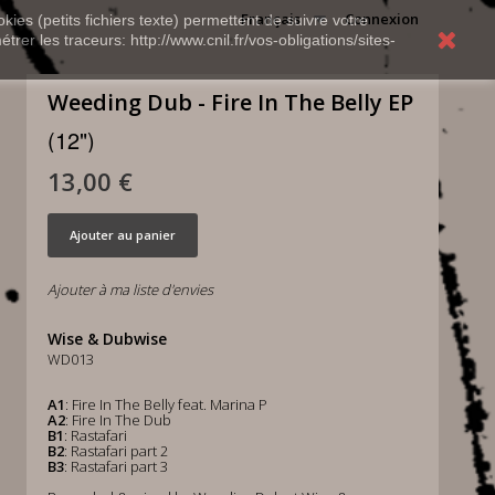
Français
Connexion
kies (petits fichiers texte) permettent de suivre votre
rer les traceurs: http://www.cnil.fr/vos-obligations/sites-
Weeding Dub - Fire In The Belly EP
(12")
13,00 €
Ajouter au panier
Ajouter à ma liste d'envies
Wise & Dubwise
WD013
A1
: Fire In The Belly feat. Marina P
A2
: Fire In The Dub
B1
: Rastafari
B2
: Rastafari part 2
B3
: Rastafari part 3