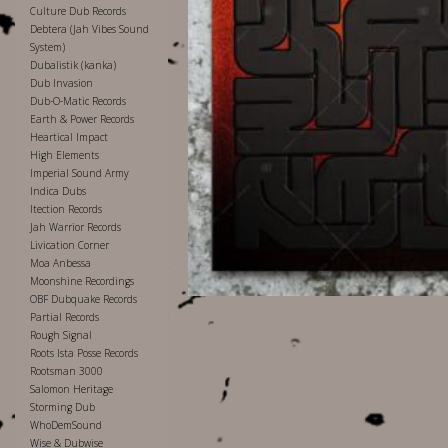
Culture Dub Records
Debtera (Jah Vibes Sound
System)
Dubalistik (kanka)
Dub Invasion
Dub-O-Matic Records
Earth & Power Records
Heartical Impact
High Elements
Imperial Sound Army
Indica Dubs
Itection Records
Jah Warrior Records
Livication Corner
Moa Anbessa
Moonshine Recordings
OBF Dubquake Records
Partial Records
Rough Signal
Roots Ista Posse Records
Rootsman 3000
Salomon Heritage
Storming Dub
WhoDemSound
Wise & Dubwise