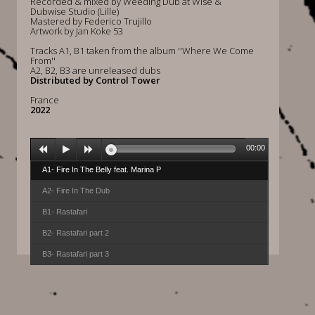
Recorded & mixed by Weeding Dub at Wise &
Dubwise Studio (Lille)
Mastered by Federico Trujillo
Artwork by Jan Koke 53
Tracks A1, B1 taken from the album ''Where We Come
From''
A2, B2, B3 are unreleased dubs
Distributed by Control Tower
France
2022
00:00
A1- Fire In The Belly feat. Marina P
A2- Fire In The Dub
B1- Rastafari
B2- Rastafari part 2
B3- Rastafari part 3