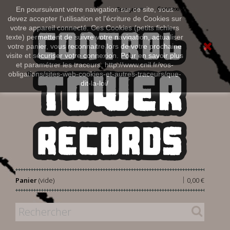
Connexion
En poursuivant votre navigation sur ce site, vous
Français
devez accepter l’utilisation et l'écriture de Cookies sur
votre appareil connecté. Ces Cookies (petits fichiers
texte) permettent de suivre votre navigation, actualiser
votre panier, vous reconnaitre lors de votre prochaine
visite et sécuriser votre connexion. Pour en savoir plus
et paramétrer les traceurs: http://www.cnil.fr/vos-
obligations/sites-web-cookies-et-autres-traceurs/que-
dit-la-loi/
|
Panier
(vide)
0,00 €