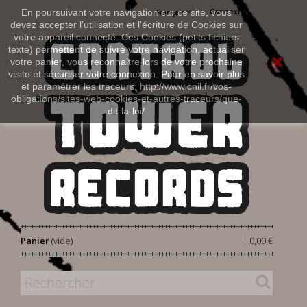
Connexion
En poursuivant votre navigation sur ce site, vous
Français
devez accepter l’utilisation et l'écriture de Cookies sur
votre appareil connecté. Ces Cookies (petits fichiers
texte) permettent de suivre votre navigation, actualiser
votre panier, vous reconnaitre lors de votre prochaine
visite et sécuriser votre connexion. Pour en savoir plus
et paramétrer les traceurs: http://www.cnil.fr/vos-
obligations/sites-web-cookies-et-autres-traceurs/que-
dit-la-loi/
|
Panier
(vide)
0,00 €