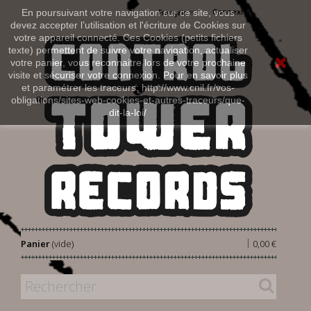
Connexion
En poursuivant votre navigation sur ce site, vous
Français
devez accepter l’utilisation et l'écriture de Cookies sur
votre appareil connecté. Ces Cookies (petits fichiers
texte) permettent de suivre votre navigation, actualiser
votre panier, vous reconnaitre lors de votre prochaine
visite et sécuriser votre connexion. Pour en savoir plus
et paramétrer les traceurs: http://www.cnil.fr/vos-
obligations/sites-web-cookies-et-autres-traceurs/que-
dit-la-loi/
|
Panier
(vide)
0,00 €