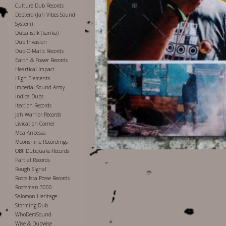
Culture Dub Records
Debtera (Jah Vibes Sound
System)
Dubalistik (kanka)
Dub Invasion
Dub-O-Matic Records
Earth & Power Records
Heartical Impact
High Elements
Imperial Sound Army
Indica Dubs
Itection Records
Jah Warrior Records
Livication Corner
Moa Anbessa
Moonshine Recordings
OBF Dubquake Records
Partial Records
Rough Signal
Roots Ista Posse Records
Rootsman 3000
Salomon Heritage
Storming Dub
WhoDemSound
Wise & Dubwise