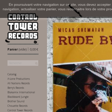
En poursuivant votre navigation sur ce site, vous devez accepter l’
navigation, actualiser votre panier, vous reconnaitre lors de votre pro
|
Panier
(vide)
0,00 €
Catalog
A-Lone Productions
All Nations Records
Berry's Records
Blakamix International
Blackboard Jungle
Brother Sound
Chouette Records
Control Tower Records