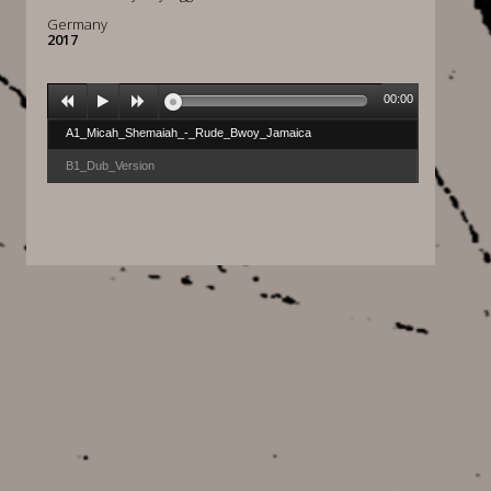
Germany
2017
00:00
A1_Micah_Shemaiah_-_Rude_Bwoy_Jamaica
B1_Dub_Version