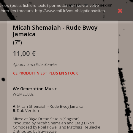
Français
Connexion
kies (petits fichiers texte) permettent de suivre votre
rer les traceurs: http://www.cnil.fr/vos-obligations/sites-
Micah Shemaiah - Rude Bwoy
Jamaica
(7")
11,00 €
Ajouter à ma liste d'envies
CE PRODUIT N'EST PLUS EN STOCK
We Generation Music
WGMEU002
A
: Micah Shemaiah - Rude Bwoy Jamaica
B
: Dub Version
Mixed at Bigga Dread Studio (Kingston)
Produced by Micah Shemaiah and Craig Dixon
Composed by Roel Powell and Matthias Reulecke
Distributed by Buyreggae