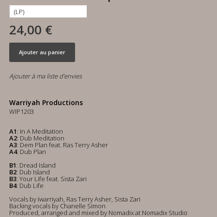
24,00 €
Ajouter au panier
Ajouter à ma liste d'envies
Warriyah Productions
WIP1203
A1
: In A Meditation
A2
: Dub Meditation
A3
: Dem Plan feat. Ras Terry Asher
A4
: Dub Plan
B1
: Dread Island
B2
: Dub Island
B3
: Your Life feat. Sista Zari
B4
: Dub Life
Vocals by Iwarriyah, Ras Terry Asher, Sista Zari
Backing vocals by Chanelle Simon
Produced, arranged and mixed by Nomadix at Nomadix Studio