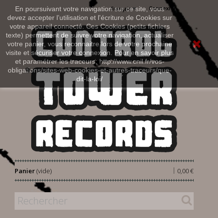
Connexion
En poursuivant votre navigation sur ce site, vous
Français
devez accepter l’utilisation et l'écriture de Cookies sur
votre appareil connecté. Ces Cookies (petits fichiers
texte) permettent de suivre votre navigation, actualiser
votre panier, vous reconnaitre lors de votre prochaine
visite et sécuriser votre connexion. Pour en savoir plus
et paramétrer les traceurs: http://www.cnil.fr/vos-
obligations/sites-web-cookies-et-autres-traceurs/que-
dit-la-loi/
|
Panier
(vide)
0,00 €