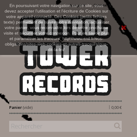
Connexion
En poursuivant votre navigation sur ce site, vous
Français
devez accepter l’utilisation et l'écriture de Cookies sur
votre appareil connecté. Ces Cookies (petits fichiers
texte) permettent de suivre votre navigation, actualiser
votre panier, vous reconnaitre lors de votre prochaine
visite et sécuriser votre connexion. Pour en savoir plus
et paramétrer les traceurs: http://www.cnil.fr/vos-
obligations/sites-web-cookies-et-autres-traceurs/que-
dit-la-loi/
|
Panier
(vide)
0,00 €