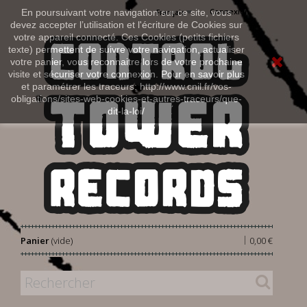
Connexion
En poursuivant votre navigation sur ce site, vous
Français
devez accepter l’utilisation et l'écriture de Cookies sur
votre appareil connecté. Ces Cookies (petits fichiers
texte) permettent de suivre votre navigation, actualiser
votre panier, vous reconnaitre lors de votre prochaine
visite et sécuriser votre connexion. Pour en savoir plus
et paramétrer les traceurs: http://www.cnil.fr/vos-
obligations/sites-web-cookies-et-autres-traceurs/que-
dit-la-loi/
|
Panier
(vide)
0,00 €