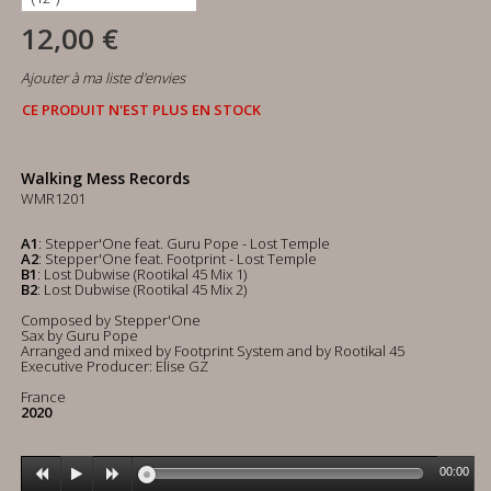
12,00 €
Ajouter à ma liste d'envies
CE PRODUIT N'EST PLUS EN STOCK
Walking Mess Records
WMR1201
A1
: Stepper'One feat. Guru Pope - Lost Temple
A2
: Stepper'One feat. Footprint - Lost Temple
B1
: Lost Dubwise (Rootikal 45 Mix 1)
B2
: Lost Dubwise (Rootikal 45 Mix 2)
Composed by Stepper'One
Sax by Guru Pope
Arranged and mixed by Footprint System and by Rootikal 45
Executive Producer: Elise GZ
France
2020
00:00