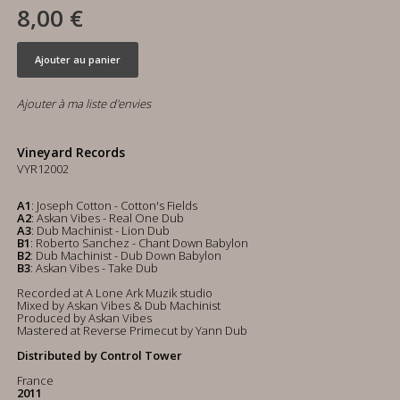
8,00 €
Ajouter au panier
Ajouter à ma liste d'envies
Vineyard Records
VYR12002
A1
: Joseph Cotton - Cotton's Fields
A2
: Askan Vibes - Real One Dub
A3
: Dub Machinist - Lion Dub
B1
: Roberto Sanchez - Chant Down Babylon
B2
: Dub Machinist - Dub Down Babylon
B3
: Askan Vibes - Take Dub
Recorded at A Lone Ark Muzik studio
Mixed by Askan Vibes & Dub Machinist
Produced by Askan Vibes
Mastered at Reverse Primecut by Yann Dub
Distributed by Control Tower
France
2011