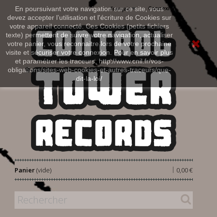
Connexion
En poursuivant votre navigation sur ce site, vous
Français
devez accepter l’utilisation et l'écriture de Cookies sur
votre appareil connecté. Ces Cookies (petits fichiers
texte) permettent de suivre votre navigation, actualiser
votre panier, vous reconnaitre lors de votre prochaine
visite et sécuriser votre connexion. Pour en savoir plus
et paramétrer les traceurs: http://www.cnil.fr/vos-
obligations/sites-web-cookies-et-autres-traceurs/que-
dit-la-loi/
|
Panier
(vide)
0,00 €