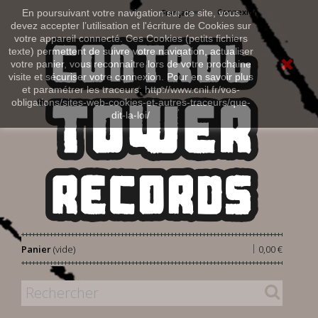
Connexion
En poursuivant votre navigation sur ce site, vous
Français
devez accepter l’utilisation et l'écriture de Cookies sur
votre appareil connecté. Ces Cookies (petits fichiers
texte) permettent de suivre votre navigation, actualiser
votre panier, vous reconnaitre lors de votre prochaine
visite et sécuriser votre connexion. Pour en savoir plus
et paramétrer les traceurs: http://www.cnil.fr/vos-
obligations/sites-web-cookies-et-autres-traceurs/que-
dit-la-loi/
|
Panier
(vide)
0,00 €