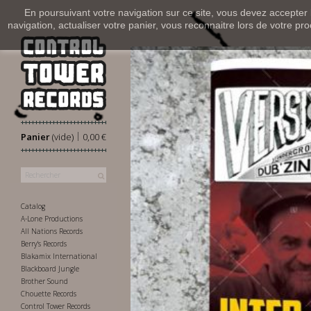
En poursuivant votre navigation sur ce site, vous devez accepter l’
navigation, actualiser votre panier, vous reconnaitre lors de votre pro
|
Panier
(vide)
0,00 €
Catalog
A-Lone Productions
All Nations Records
Berry's Records
Blakamix International
Blackboard Jungle
Brother Sound
Chouette Records
Control Tower Records