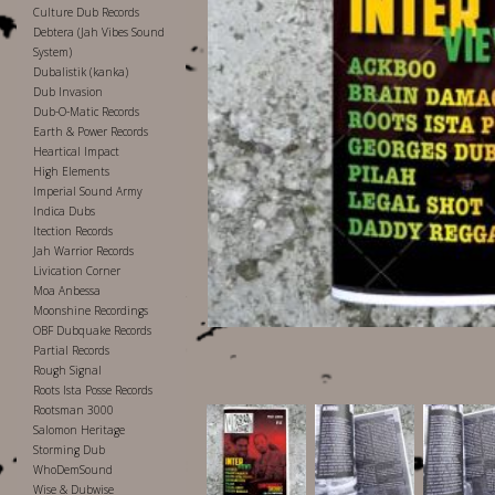
Culture Dub Records
Debtera (Jah Vibes Sound
System)
Dubalistik (kanka)
Dub Invasion
Dub-O-Matic Records
Earth & Power Records
Heartical Impact
High Elements
Imperial Sound Army
Indica Dubs
Itection Records
Jah Warrior Records
Livication Corner
Moa Anbessa
Moonshine Recordings
OBF Dubquake Records
Partial Records
Rough Signal
Roots Ista Posse Records
Rootsman 3000
Salomon Heritage
Storming Dub
WhoDemSound
Wise & Dubwise