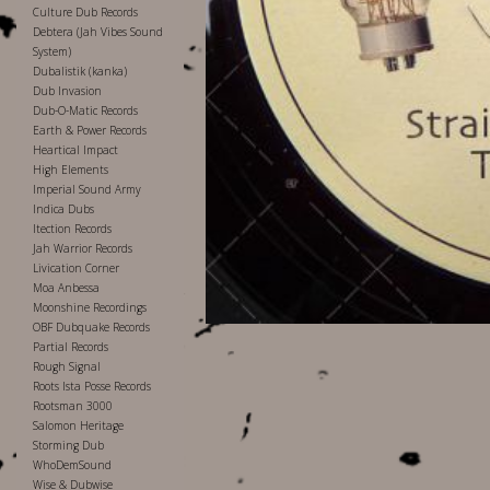
Culture Dub Records
Debtera (Jah Vibes Sound
System)
Dubalistik (kanka)
Dub Invasion
Dub-O-Matic Records
Earth & Power Records
Heartical Impact
High Elements
Imperial Sound Army
Indica Dubs
Itection Records
Jah Warrior Records
Livication Corner
Moa Anbessa
Moonshine Recordings
OBF Dubquake Records
Partial Records
Rough Signal
Roots Ista Posse Records
Rootsman 3000
Salomon Heritage
Storming Dub
WhoDemSound
Wise & Dubwise