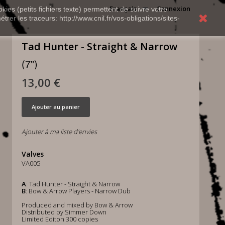
Français
Connexion
kies (petits fichiers texte) permettent de suivre votre
rer les traceurs: http://www.cnil.fr/vos-obligations/sites-
Tad Hunter - Straight & Narrow
(7")
13,00 €
Ajouter au panier
Ajouter à ma liste d'envies
Valves
VA005
A
: Tad Hunter - Straight & Narrow
B
: Bow & Arrow Players - Narrow Dub
Produced and mixed by Bow & Arrow
Distributed by Simmer Down
Limited Editon 300 copies