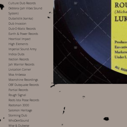
Culture Dub Records
Debtera (Jah Vibes Sound
System)
Dubalistik (kanka)
Dub Invasion
Dub-O-Matic Records
Earth & Power Records
Heartical Impact
High Elements
Imperial Sound Army
Indica Dubs
Itection Records
Jah Warrior Records
Livication Corner
Moa Anbessa
Moonshine Recordings
OBF Dubquake Records
Partial Records
Rough Signal
Roots Ista Posse Records
Rootsman 3000
Salomon Heritage
Storming Dub
WhoDemSound
Wise & Dubwise