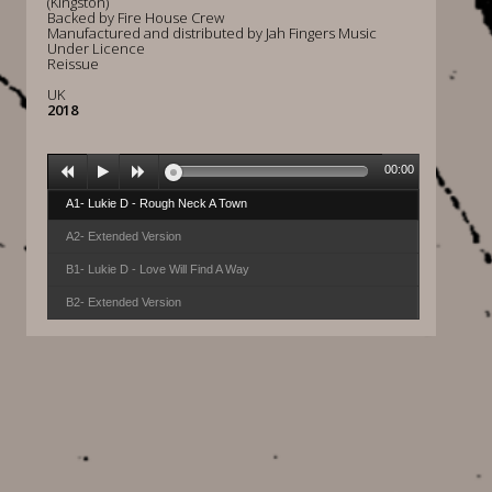
(Kingston)
Backed by Fire House Crew
Manufactured and distributed by Jah Fingers Music
Under Licence
Reissue
UK
2018
00:00
A1- Lukie D - Rough Neck A Town
A2- Extended Version
B1- Lukie D - Love Will Find A Way
B2- Extended Version