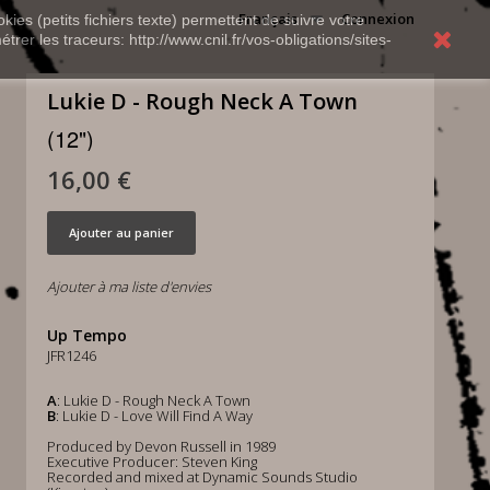
Français
Connexion
kies (petits fichiers texte) permettent de suivre votre
rer les traceurs: http://www.cnil.fr/vos-obligations/sites-
Lukie D - Rough Neck A Town
(12")
16,00 €
Ajouter au panier
Ajouter à ma liste d'envies
Up Tempo
JFR1246
A
: Lukie D - Rough Neck A Town
B
: Lukie D - Love Will Find A Way
Produced by Devon Russell in 1989
Executive Producer: Steven King
Recorded and mixed at Dynamic Sounds Studio