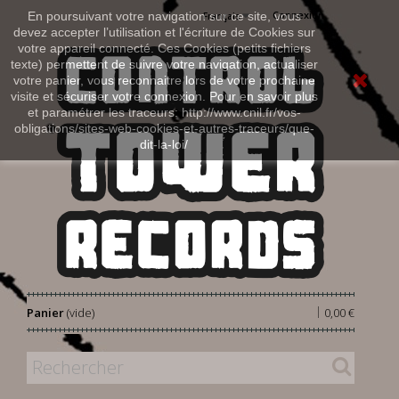
Connexion
En poursuivant votre navigation sur ce site, vous
Français
devez accepter l’utilisation et l'écriture de Cookies sur
votre appareil connecté. Ces Cookies (petits fichiers
texte) permettent de suivre votre navigation, actualiser
votre panier, vous reconnaitre lors de votre prochaine
visite et sécuriser votre connexion. Pour en savoir plus
et paramétrer les traceurs: http://www.cnil.fr/vos-
obligations/sites-web-cookies-et-autres-traceurs/que-
dit-la-loi/
|
Panier
(vide)
0,00 €