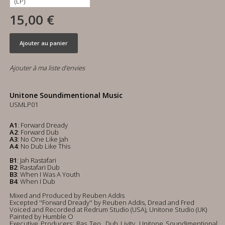
15,00 €
Ajouter au panier
Ajouter à ma liste d'envies
Unitone Soundimentional Music
USMLP01
A1
: Forward Dready
A2
: Forward Dub
A3
: No One Like Jah
A4
: No Dub Like This
B1
: Jah Rastafari
B2
: Rastafari Dub
B3
: When I Was A Youth
B4
: When I Dub
Mixed and Produced by Reuben Addis
Excepted ''Forward Dready'' by Reuben Addis, Dread and Fred
Voiced and Recorded at Redrum Studio (USA), Unitone Studio (UK)
Painted by Humble O
Executive Producers: Ras Teo, Dub Livity, Unitone Soundimentional