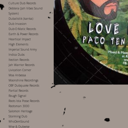
Culture Dub Records
Debtera (Jah Vibes Sound
System)
Dubalistik (kanka)
Dub Invasion
Dub-O-Matic Records
Earth & Power Records
Heartical Impact
High Elements
Imperial Sound Army
Indica Dubs
Itection Records
Jah Warrior Records
Livication Corner
Moa Anbessa
Moonshine Recordings
OBF Dubquake Records
Partial Records
Rough Signal
Roots Ista Posse Records
Rootsman 3000
Salomon Heritage
Storming Dub
WhoDemSound
Wise & Dubwise