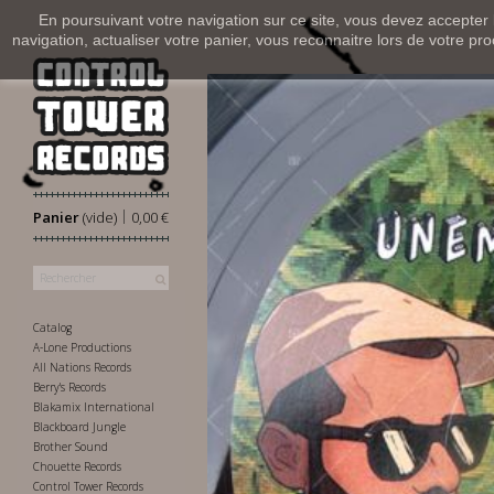
En poursuivant votre navigation sur ce site, vous devez accepter l’
navigation, actualiser votre panier, vous reconnaitre lors de votre pro
|
Panier
(vide)
0,00 €
Catalog
A-Lone Productions
All Nations Records
Berry's Records
Blakamix International
Blackboard Jungle
Brother Sound
Chouette Records
Control Tower Records