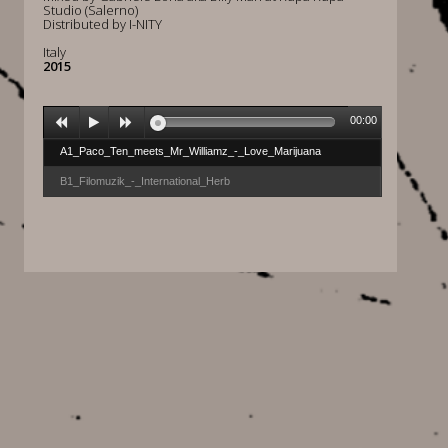
Studio (Salerno)
Distributed by I-NITY
Italy
2015
00:00
A1_Paco_Ten_meets_Mr_Williamz_-_Love_Marijuana
B1_Filomuzik_-_International_Herb