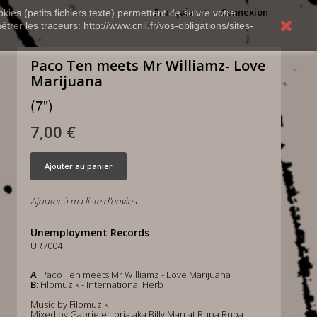
Français
Connexion
kies (petits fichiers texte) permettent de suivre votre
rer les traceurs: http://www.cnil.fr/vos-obligations/sites-
Paco Ten meets Mr Williamz- Love
Marijuana
(7")
7,00 €
Ajouter au panier
Ajouter à ma liste d'envies
Unemployment Records
UR7004
A
: Paco Ten meets Mr Williamz - Love Marijuana
B
: Filomuzik - International Herb
Music by Filomuzik
Mixed by Gabriele Loria aka Billy Man at Rupa Rupa