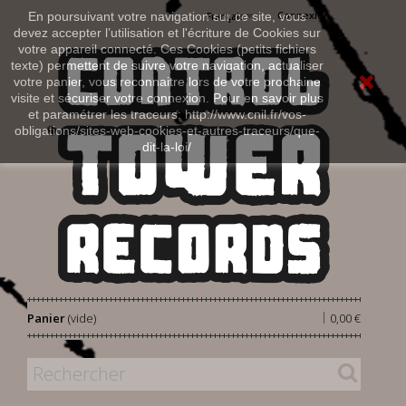
Connexion
En poursuivant votre navigation sur ce site, vous
Français
devez accepter l’utilisation et l'écriture de Cookies sur
votre appareil connecté. Ces Cookies (petits fichiers
texte) permettent de suivre votre navigation, actualiser
votre panier, vous reconnaitre lors de votre prochaine
visite et sécuriser votre connexion. Pour en savoir plus
et paramétrer les traceurs: http://www.cnil.fr/vos-
obligations/sites-web-cookies-et-autres-traceurs/que-
dit-la-loi/
|
Panier
(vide)
0,00 €