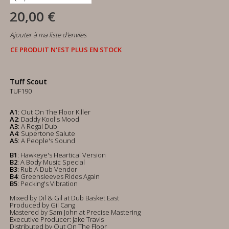
20,00 €
Ajouter à ma liste d'envies
CE PRODUIT N'EST PLUS EN STOCK
Tuff Scout
TUF190
A1
: Out On The Floor Killer
A2
: Daddy Kool's Mood
A3
: A Regal Dub
A4
: Supertone Salute
A5
: A People's Sound
B1
: Hawkeye's Heartical Version
B2
: A Body Music Special
B3
: Rub A Dub Vendor
B4
: Greensleeves Rides Again
B5
: Pecking's Vibration
Mixed by Dil & Gil at Dub Basket East
Produced by Gil Cang
Mastered by Sam John at Precise Mastering
Executive Producer: Jake Travis
Distributed by Out On The Floor