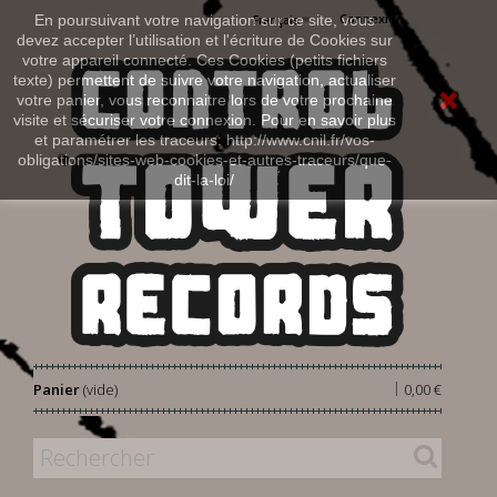
Connexion
En poursuivant votre navigation sur ce site, vous
Français
devez accepter l’utilisation et l'écriture de Cookies sur
votre appareil connecté. Ces Cookies (petits fichiers
texte) permettent de suivre votre navigation, actualiser
votre panier, vous reconnaitre lors de votre prochaine
visite et sécuriser votre connexion. Pour en savoir plus
et paramétrer les traceurs: http://www.cnil.fr/vos-
obligations/sites-web-cookies-et-autres-traceurs/que-
dit-la-loi/
|
Panier
(vide)
0,00 €