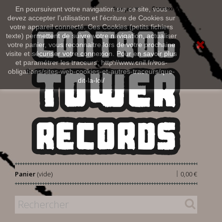
Connexion
En poursuivant votre navigation sur ce site, vous
Français
devez accepter l’utilisation et l'écriture de Cookies sur
votre appareil connecté. Ces Cookies (petits fichiers
texte) permettent de suivre votre navigation, actualiser
votre panier, vous reconnaitre lors de votre prochaine
visite et sécuriser votre connexion. Pour en savoir plus
et paramétrer les traceurs: http://www.cnil.fr/vos-
obligations/sites-web-cookies-et-autres-traceurs/que-
dit-la-loi/
|
Panier
(vide)
0,00 €