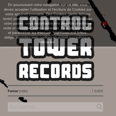
Connexion
En poursuivant votre navigation sur ce site, vous
Français
devez accepter l’utilisation et l'écriture de Cookies sur
votre appareil connecté. Ces Cookies (petits fichiers
texte) permettent de suivre votre navigation, actualiser
votre panier, vous reconnaitre lors de votre prochaine
visite et sécuriser votre connexion. Pour en savoir plus
et paramétrer les traceurs: http://www.cnil.fr/vos-
obligations/sites-web-cookies-et-autres-traceurs/que-
dit-la-loi/
|
Panier
(vide)
0,00 €