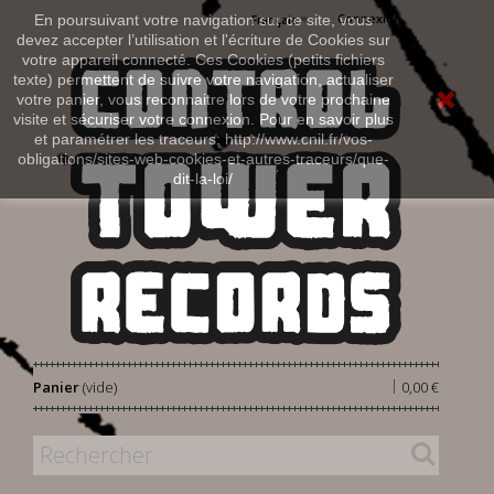
Connexion
En poursuivant votre navigation sur ce site, vous
Français
devez accepter l’utilisation et l'écriture de Cookies sur
votre appareil connecté. Ces Cookies (petits fichiers
texte) permettent de suivre votre navigation, actualiser
votre panier, vous reconnaitre lors de votre prochaine
visite et sécuriser votre connexion. Pour en savoir plus
et paramétrer les traceurs: http://www.cnil.fr/vos-
obligations/sites-web-cookies-et-autres-traceurs/que-
dit-la-loi/
|
Panier
(vide)
0,00 €