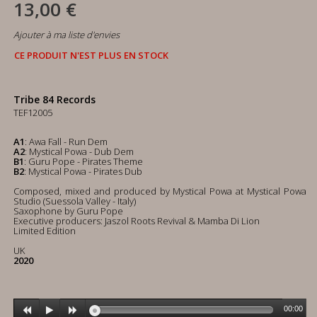
13,00 €
Ajouter à ma liste d'envies
CE PRODUIT N'EST PLUS EN STOCK
Tribe 84 Records
TEF12005
A1
: Awa Fall - Run Dem
A2
: Mystical Powa - Dub Dem
B1
: Guru Pope - Pirates Theme
B2
: Mystical Powa - Pirates Dub
Composed, mixed and produced by Mystical Powa at Mystical Powa
Studio (Suessola Valley - Italy)
Saxophone by Guru Pope
Executive producers: Jaszol Roots Revival & Mamba Di Lion
Limited Edition
UK
2020
00:00