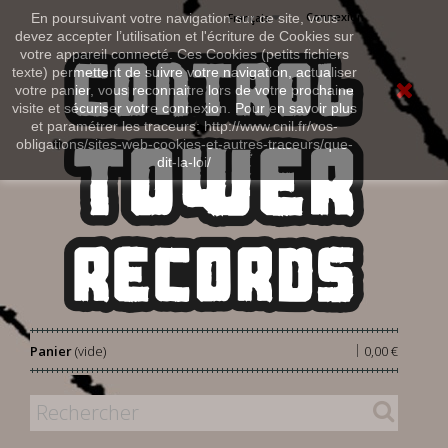
Connexion
En poursuivant votre navigation sur ce site, vous
Français
devez accepter l’utilisation et l'écriture de Cookies sur
votre appareil connecté. Ces Cookies (petits fichiers
texte) permettent de suivre votre navigation, actualiser
votre panier, vous reconnaitre lors de votre prochaine
visite et sécuriser votre connexion. Pour en savoir plus
et paramétrer les traceurs: http://www.cnil.fr/vos-
obligations/sites-web-cookies-et-autres-traceurs/que-
dit-la-loi/
|
Panier
(vide)
0,00 €