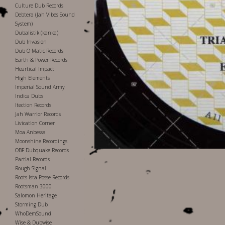
Culture Dub Records
Debtera (Jah Vibes Sound
System)
Dubalistik (kanka)
Dub Invasion
Dub-O-Matic Records
Earth & Power Records
Heartical Impact
High Elements
Imperial Sound Army
Indica Dubs
Itection Records
Jah Warrior Records
Livication Corner
Moa Anbessa
Moonshine Recordings
OBF Dubquake Records
Partial Records
Rough Signal
Roots Ista Posse Records
Rootsman 3000
Salomon Heritage
Storming Dub
WhoDemSound
Wise & Dubwise