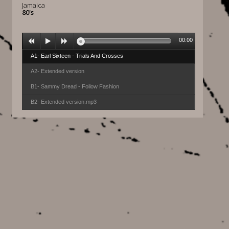
Jamaica
80's
00:00
A1- Earl Sixteen - Trials And Crosses
A2- Extended version
B1- Sammy Dread - Follow Fashion
B2- Extended version.mp3