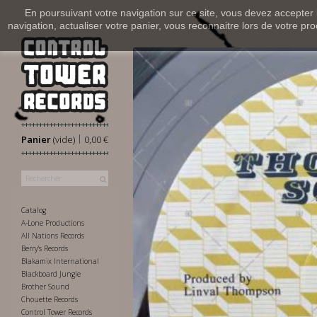
En poursuivant votre navigation sur ce site, vous devez accepter l’
navigation, actualiser votre panier, vous reconnaitre lors de votre pro
|
Panier
(vide)
0,00 €
Catalog
A-Lone Productions
All Nations Records
Berry's Records
Blakamix International
Blackboard Jungle
Brother Sound
Chouette Records
Control Tower Records