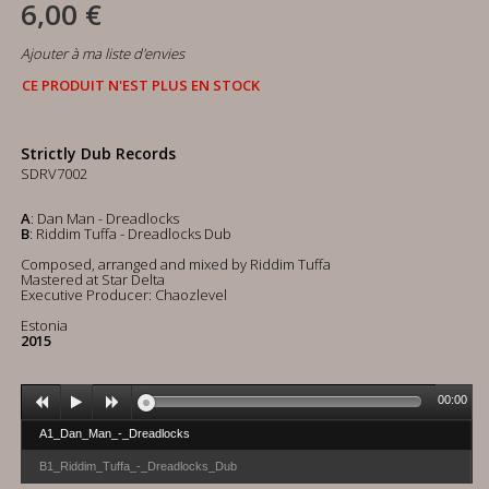
6,00 €
Ajouter à ma liste d'envies
CE PRODUIT N'EST PLUS EN STOCK
Strictly Dub Records
SDRV7002
A
: Dan Man - Dreadlocks
B
: Riddim Tuffa - Dreadlocks Dub
Composed, arranged and mixed by Riddim Tuffa
Mastered at Star Delta
Executive Producer: Chaozlevel
Estonia
2015
00:00
A1_Dan_Man_-_Dreadlocks
B1_Riddim_Tuffa_-_Dreadlocks_Dub