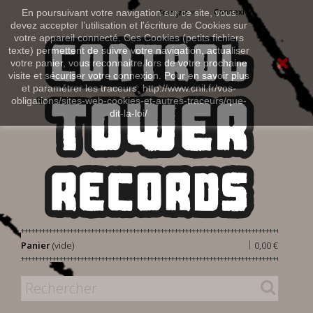
Connexion
En poursuivant votre navigation sur ce site, vous
Français
devez accepter l’utilisation et l'écriture de Cookies sur
votre appareil connecté. Ces Cookies (petits fichiers
texte) permettent de suivre votre navigation, actualiser
votre panier, vous reconnaitre lors de votre prochaine
visite et sécuriser votre connexion. Pour en savoir plus
et paramétrer les traceurs: http://www.cnil.fr/vos-
obligations/sites-web-cookies-et-autres-traceurs/que-
dit-la-loi/
|
Panier
(vide)
0,00 €