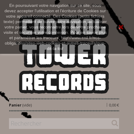
Connexion
En poursuivant votre navigation sur ce site, vous
Français
devez accepter l’utilisation et l'écriture de Cookies sur
votre appareil connecté. Ces Cookies (petits fichiers
texte) permettent de suivre votre navigation, actualiser
votre panier, vous reconnaitre lors de votre prochaine
visite et sécuriser votre connexion. Pour en savoir plus
et paramétrer les traceurs: http://www.cnil.fr/vos-
obligations/sites-web-cookies-et-autres-traceurs/que-
dit-la-loi/
|
Panier
(vide)
0,00 €