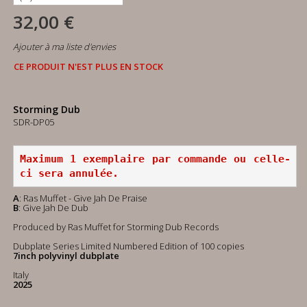
32,00 €
Ajouter à ma liste d'envies
CE PRODUIT N'EST PLUS EN STOCK
Storming Dub
SDR-DP05
Maximum 1 exemplaire par commande ou celle-
ci sera annulée.
A
: Ras Muffet - Give Jah De Praise
B
: Give Jah De Dub
Produced by Ras Muffet for Storming Dub Records
Dubplate Series Limited Numbered Edition of 100 copies
7inch polyvinyl dubplate
Italy
2025