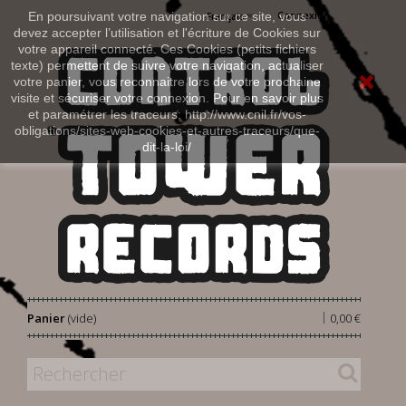
Connexion
En poursuivant votre navigation sur ce site, vous
Français
devez accepter l’utilisation et l'écriture de Cookies sur
votre appareil connecté. Ces Cookies (petits fichiers
texte) permettent de suivre votre navigation, actualiser
votre panier, vous reconnaitre lors de votre prochaine
visite et sécuriser votre connexion. Pour en savoir plus
et paramétrer les traceurs: http://www.cnil.fr/vos-
obligations/sites-web-cookies-et-autres-traceurs/que-
dit-la-loi/
|
Panier
(vide)
0,00 €