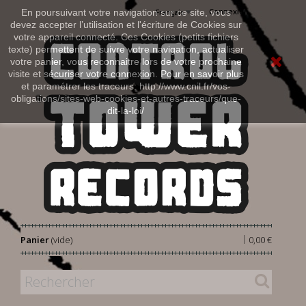
Connexion
En poursuivant votre navigation sur ce site, vous
Français
devez accepter l’utilisation et l'écriture de Cookies sur
votre appareil connecté. Ces Cookies (petits fichiers
texte) permettent de suivre votre navigation, actualiser
votre panier, vous reconnaitre lors de votre prochaine
visite et sécuriser votre connexion. Pour en savoir plus
et paramétrer les traceurs: http://www.cnil.fr/vos-
obligations/sites-web-cookies-et-autres-traceurs/que-
dit-la-loi/
|
Panier
(vide)
0,00 €