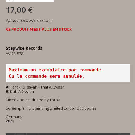
17,00 €
Ajouter à ma liste d'envies
CE PRODUIT N'EST PLUS EN STOCK
Stepwise Records
AV 23-578
Maximum un exemplaire par commande.
Ou la commande sera annulée.
A
: Toroki & Isayah - That A Gwaan
B
: Dub A Gwaan
Mixed and produced by Toroki
Screenprint & Stamping Limited Edition 300 copies
Germany
2023