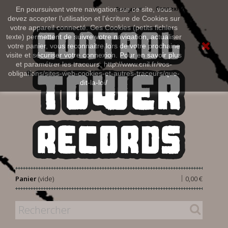
Connexion
En poursuivant votre navigation sur ce site, vous
Français
devez accepter l’utilisation et l'écriture de Cookies sur
votre appareil connecté. Ces Cookies (petits fichiers
texte) permettent de suivre votre navigation, actualiser
votre panier, vous reconnaitre lors de votre prochaine
visite et sécuriser votre connexion. Pour en savoir plus
et paramétrer les traceurs: http://www.cnil.fr/vos-
obligations/sites-web-cookies-et-autres-traceurs/que-
dit-la-loi/
|
Panier
(vide)
0,00 €