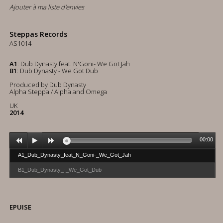
Ajouter à ma liste d'envies
Steppas Records
AS1014
A1
: Dub Dynasty feat. N'Goni- We Got Jah
B1
: Dub Dynasty - We Got Dub
Produced by Dub Dynasty
Alpha Steppa / Alpha and Omega
UK
2014
00:00
A1_Dub_Dynasty_feat_N_Goni-_We_Got_Jah
B1_Dub_Dynasty_-_We_Got_Dub
EPUISE