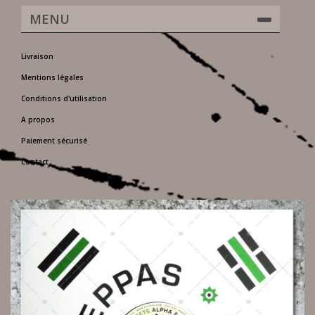
MENU
Livraison
Mentions légales
Conditions d'utilisation
A propos
Paiement sécurisé
Contact