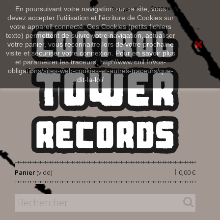
Connexion
En poursuivant votre navigation sur ce site, vous
Français
devez accepter l’utilisation et l'écriture de Cookies sur
votre appareil connecté. Ces Cookies (petits fichiers
texte) permettent de suivre votre navigation, actualiser
votre panier, vous reconnaitre lors de votre prochaine
visite et sécuriser votre connexion. Pour en savoir plus
et paramétrer les traceurs: http://www.cnil.fr/vos-
obligations/sites-web-cookies-et-autres-traceurs/que-
dit-la-loi/
|
Panier
(vide)
0,00 €