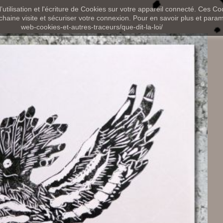
utilisation et l'écriture de Cookies sur votre appareil connecté. Ces Coo
chaine visite et sécuriser votre connexion. Pour en savoir plus et paramét
web-cookies-et-autres-traceurs/que-dit-la-loi/