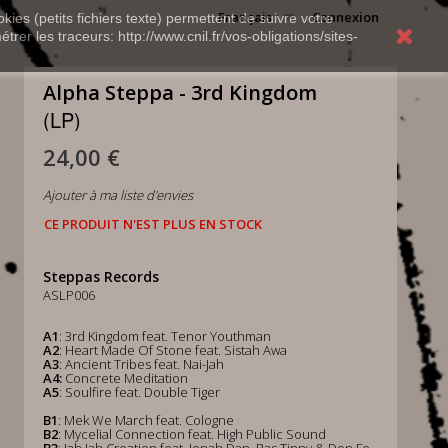
Français
Connexion
kies (petits fichiers texte) permettent de suivre votre
rer les traceurs: http://www.cnil.fr/vos-obligations/sites-
Alpha Steppa - 3rd Kingdom
(LP)
24,00 €
Ajouter à ma liste d'envies
CE PRODUIT N'EST PLUS EN STOCK
Steppas Records
ASLP006
A1
: 3rd Kingdom feat. Tenor Youthman
A2
: Heart Made Of Stone feat. Sistah Awa
A3
: Ancient Tribes feat. Nai-Jah
A4:
Concrete Meditation
A5
: Soulfire feat. Double Tiger
B1
: Mek We March feat. Cologne
B2
: Mycelial Connection feat. High Public Sound