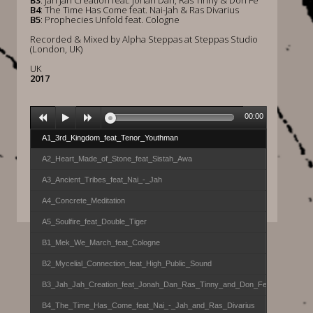
B3
: Jah Jah Creation feat. Jonah Dan, Ras Tinny & Don Fe
B4
: The Time Has Come feat. Nai-Jah & Ras Divarius
B5
: Prophecies Unfold feat. Cologne
Recorded & Mixed by Alpha Steppas at Steppas Studio
(London, UK)
UK
2017
00:00
A1_3rd_Kingdom_feat_Tenor_Youthman
A2_Heart_Made_of_Stone_feat_Sistah_Awa
A3_Ancient_Tribes_feat_Nai_-_Jah
A4_Concrete_Meditation
A5_Soulfire_feat_Double_Tiger
B1_Mek_We_March_feat_Cologne
B2_Mycelial_Connection_feat_High_Public_Sound
B3_Jah_Jah_Creation_feat_Jonah_Dan_Ras_Tinny_and_Don_Fe
B4_The_Time_Has_Come_feat_Nai_-_Jah_and_Ras_Divarius