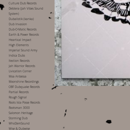
Culture Dub Records
Debtera (Jah Vibes Sound
System)
Dubalistik (kanka)
Dub Invasion
Dub-O-Matic Records
Earth & Power Records
Heartical Impact
High Elements
Imperial Sound Army
Indica Dubs
Itection Records
Jah Warrior Records
Livication Corner
Moa Anbessa
Moonshine Recordings
OBF Dubquake Records
Partial Records
Rough Signal
Roots Ista Posse Records
Rootsman 3000
Salomon Heritage
Storming Dub
WhoDemSound
Wise & Dubwise