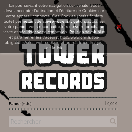
Connexion
En poursuivant votre navigation sur ce site, vous
Français
devez accepter l’utilisation et l'écriture de Cookies sur
votre appareil connecté. Ces Cookies (petits fichiers
texte) permettent de suivre votre navigation, actualiser
votre panier, vous reconnaitre lors de votre prochaine
visite et sécuriser votre connexion. Pour en savoir plus
et paramétrer les traceurs: http://www.cnil.fr/vos-
obligations/sites-web-cookies-et-autres-traceurs/que-
dit-la-loi/
|
Panier
(vide)
0,00 €