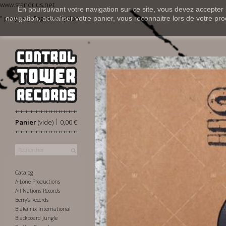
www.standrius.net
En poursuivant votre navigation sur ce site, vous devez accepter l’
" property="og:description" />
navigation, actualiser votre panier, vous reconnaitre lors de votre pro
|
Panier
(vide)
0,00 €
Catalog
A-Lone Productions
All Nations Records
Berry's Records
Blakamix International
Blackboard Jungle