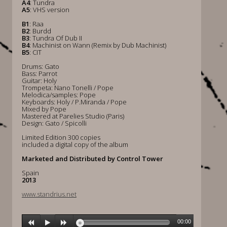
A4
: Tundra
A5
: VHS version
B1
: Raa
B2
: Burdd
B3
: Tundra Of Dub II
B4
: Machinist on Wann (Remix by Dub Machinist)
B5
: CIT
Drums: Gato
Bass: Parrot
Guitar: Holy
Trompeta: Nano Tonelli / Pope
Melodica/samples: Pope
Keyboards: Holy / P.Miranda / Pope
Mixed by Pope
Mastered at Parelies Studio (Paris)
Design: Gato / Spicolli
Limited Edition 300 copies
included a digital copy of the album
Marketed and Distributed by Control Tower
Spain
2013
www.standrius.net
00:00