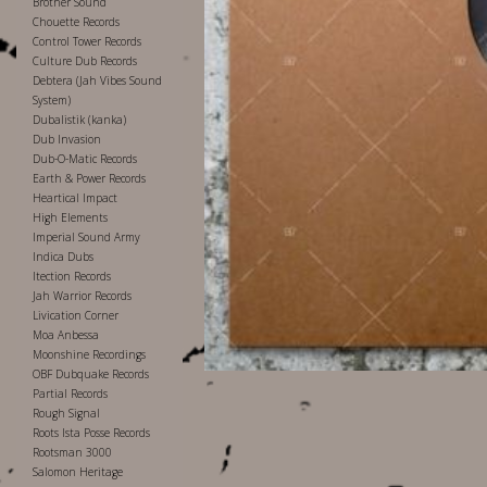
Brother Sound
Chouette Records
Control Tower Records
Culture Dub Records
Debtera (Jah Vibes Sound
System)
Dubalistik (kanka)
Dub Invasion
Dub-O-Matic Records
Earth & Power Records
Heartical Impact
High Elements
Imperial Sound Army
Indica Dubs
Itection Records
Jah Warrior Records
Livication Corner
Moa Anbessa
Moonshine Recordings
OBF Dubquake Records
Partial Records
Rough Signal
Roots Ista Posse Records
Rootsman 3000
Salomon Heritage