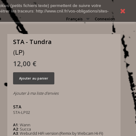
kies (petits fichiers texte) permettent de suivre votre
rer les traceurs: http://www.cnil.fr/vos-obligations/sites-
Français
Connexion
STA - Tundra
(LP)
12,00 €
Ajouter au panier
Ajouter à ma liste d'envies
STA
STA-LP02
A1
: Wann
A2
: Succa
A3
: Weburdd HiFi version (Remix by Webcam Hi-Fi)