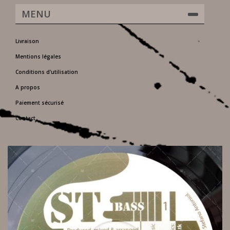
MENU
Livraison
Mentions légales
Conditions d'utilisation
A propos
Paiement sécurisé
Contact