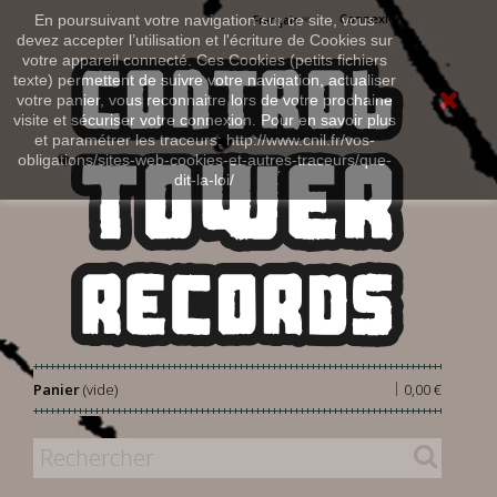
Connexion
En poursuivant votre navigation sur ce site, vous
Français
devez accepter l’utilisation et l'écriture de Cookies sur
votre appareil connecté. Ces Cookies (petits fichiers
texte) permettent de suivre votre navigation, actualiser
votre panier, vous reconnaitre lors de votre prochaine
visite et sécuriser votre connexion. Pour en savoir plus
et paramétrer les traceurs: http://www.cnil.fr/vos-
obligations/sites-web-cookies-et-autres-traceurs/que-
dit-la-loi/
|
Panier
(vide)
0,00 €