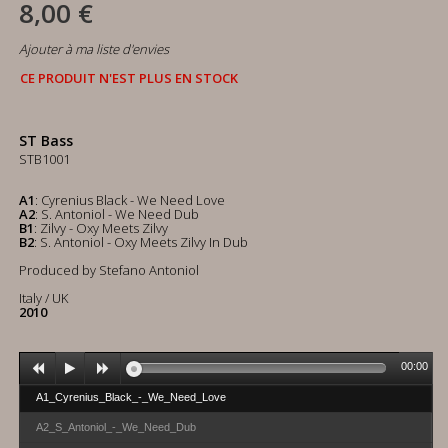
8,00 €
Ajouter à ma liste d'envies
CE PRODUIT N'EST PLUS EN STOCK
ST Bass
STB1001
A1
: Cyrenius Black - We Need Love
A2
: S. Antoniol - We Need Dub
B1
: Zilvy - Oxy Meets Zilvy
B2
: S. Antoniol - Oxy Meets Zilvy In Dub
Produced by Stefano Antoniol
Italy / UK
2010
00:00
A1_Cyrenius_Black_-_We_Need_Love
A2_S_Antoniol_-_We_Need_Dub