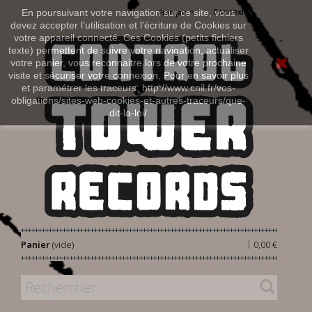
Connexion
En poursuivant votre navigation sur ce site, vous
Français
devez accepter l’utilisation et l'écriture de Cookies sur
votre appareil connecté. Ces Cookies (petits fichiers
texte) permettent de suivre votre navigation, actualiser
votre panier, vous reconnaitre lors de votre prochaine
visite et sécuriser votre connexion. Pour en savoir plus
et paramétrer les traceurs: http://www.cnil.fr/vos-
obligations/sites-web-cookies-et-autres-traceurs/que-
dit-la-loi/
|
Panier
(vide)
0,00 €