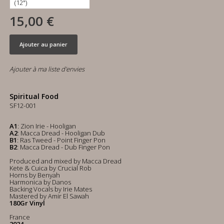
15,00 €
Ajouter au panier
Ajouter à ma liste d'envies
Spiritual Food
SF12-001
A1
: Zion Irie - Hooligan
A2
: Macca Dread - Hooligan Dub
B1
: Ras Tweed - Point Finger Pon
B2
: Macca Dread - Dub Finger Pon
Produced and mixed by Macca Dread
Kete & Cuica by Crucial Rob
Horns by Benyah
Harmonica by Danos
Backing Vocals by Irie Mates
Mastered by Amir El Sawah
180Gr Vinyl
France