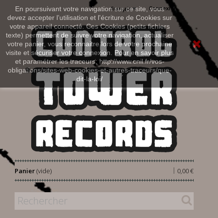
Connexion
En poursuivant votre navigation sur ce site, vous
Français
devez accepter l’utilisation et l'écriture de Cookies sur
votre appareil connecté. Ces Cookies (petits fichiers
texte) permettent de suivre votre navigation, actualiser
votre panier, vous reconnaitre lors de votre prochaine
visite et sécuriser votre connexion. Pour en savoir plus
et paramétrer les traceurs: http://www.cnil.fr/vos-
obligations/sites-web-cookies-et-autres-traceurs/que-
dit-la-loi/
|
Panier
(vide)
0,00 €