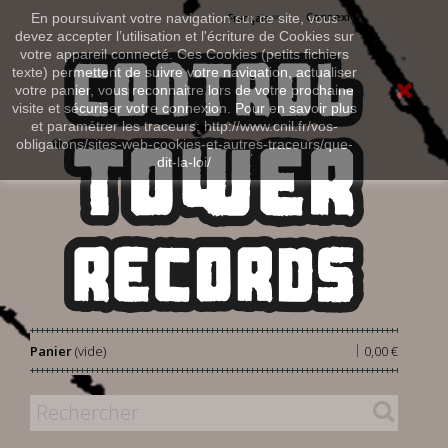
Connexion
En poursuivant votre navigation sur ce site, vous
Français
devez accepter l’utilisation et l'écriture de Cookies sur
votre appareil connecté. Ces Cookies (petits fichiers
texte) permettent de suivre votre navigation, actualiser
votre panier, vous reconnaitre lors de votre prochaine
visite et sécuriser votre connexion. Pour en savoir plus
et paramétrer les traceurs: http://www.cnil.fr/vos-
obligations/sites-web-cookies-et-autres-traceurs/que-
dit-la-loi/
|
Panier
(vide)
0,00 €