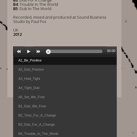
B3
: Dub For A Change
B4
: Trouble In The World
B5
: Dub In The World
Recorded, mixed and produced at Sound Business
Studio by Paul Fox
UK
2012
00:00
A1_Be_Positive
A2_Dub_Poistive
A3_Hold_Tight
A4_Tight_Dub
A5_Set_We_Free
B1_Dub_We_Free
B2_Time_For_A_Change
B3_Dub_For_A_Change
B4_Trouble_In_The_World