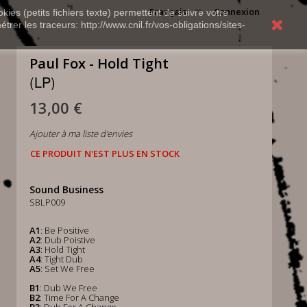
Français
Connexion
kies (petits fichiers texte) permettent de suivre votre
rer les traceurs: http://www.cnil.fr/vos-obligations/sites-
Paul Fox - Hold Tight
(LP)
13,00 €
Ajouter à ma liste d'envies
CE PRODUIT N'EST PLUS EN STOCK
Sound Business
SBLP009
A1
: Be Positive
A2
: Dub Poistive
A3
: Hold Tight
A4
: Tight Dub
A5
: Set We Free
B1
: Dub We Free
B2
: Time For A Change