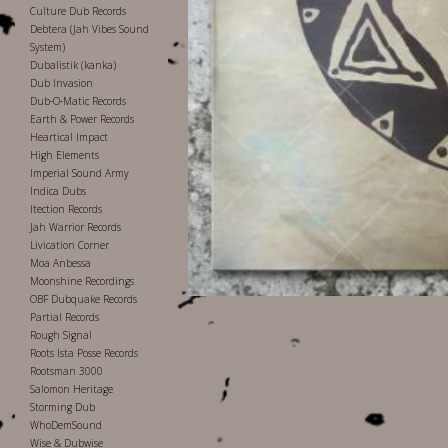
Culture Dub Records
Debtera (Jah Vibes Sound
System)
Dubalistik (kanka)
Dub Invasion
Dub-O-Matic Records
Earth & Power Records
Heartical Impact
High Elements
Imperial Sound Army
Indica Dubs
Itection Records
Jah Warrior Records
Livication Corner
Moa Anbessa
Moonshine Recordings
OBF Dubquake Records
Partial Records
Rough Signal
Roots Ista Posse Records
Rootsman 3000
Salomon Heritage
Storming Dub
WhoDemSound
Wise & Dubwise