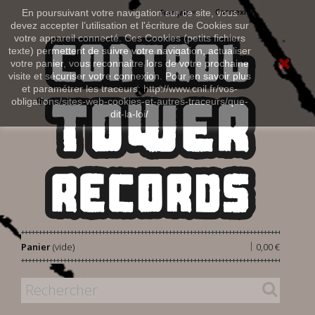
Connexion
En poursuivant votre navigation sur ce site, vous
Français
devez accepter l’utilisation et l'écriture de Cookies sur
votre appareil connecté. Ces Cookies (petits fichiers
texte) permettent de suivre votre navigation, actualiser
votre panier, vous reconnaitre lors de votre prochaine
visite et sécuriser votre connexion. Pour en savoir plus
et paramétrer les traceurs: http://www.cnil.fr/vos-
obligations/sites-web-cookies-et-autres-traceurs/que-
dit-la-loi/
|
Panier
(vide)
0,00 €