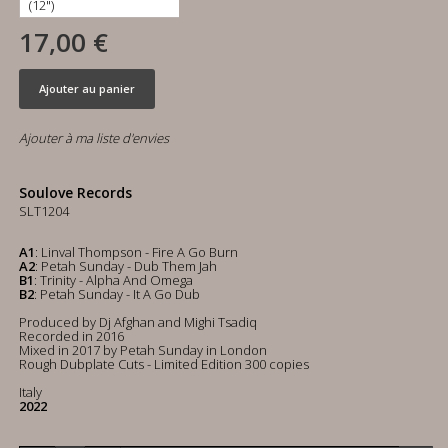
17,00 €
Ajouter au panier
Ajouter à ma liste d'envies
Soulove Records
SLT1204
A1
: Linval Thompson - Fire A Go Burn
A2
: Petah Sunday - Dub Them Jah
B1
: Trinity - Alpha And Omega
B2
: Petah Sunday - It A Go Dub
Produced by Dj Afghan and Mighi Tsadiq
Recorded in 2016
Mixed in 2017 by Petah Sunday in London
Rough Dubplate Cuts - Limited Edition 300 copies
Italy
2022