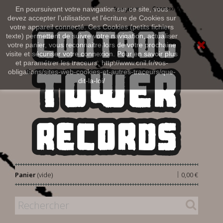
Connexion
En poursuivant votre navigation sur ce site, vous
Français
devez accepter l’utilisation et l'écriture de Cookies sur
votre appareil connecté. Ces Cookies (petits fichiers
texte) permettent de suivre votre navigation, actualiser
votre panier, vous reconnaitre lors de votre prochaine
visite et sécuriser votre connexion. Pour en savoir plus
et paramétrer les traceurs: http://www.cnil.fr/vos-
obligations/sites-web-cookies-et-autres-traceurs/que-
dit-la-loi/
|
Panier
(vide)
0,00 €